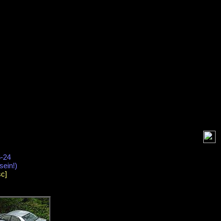
-24
sein!)
sc]