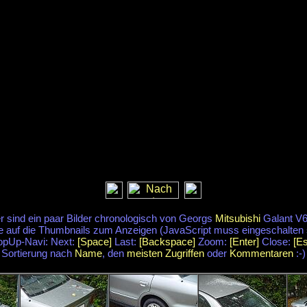
r sind ein paar Bilder chronologisch von Georgs
Mitsubishi
Galant V6
e auf die Thumbnails zum Anzeigen (JavaScript muss eingeschalten 
opUp-Navi: Next:
[Space]
Last:
[Backspace]
Zoom:
[Enter]
Close:
[E
Sortierung nach
Name
, den
meisten Zugriffen
oder
Kommentaren
:-)