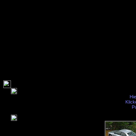
Hie
Klick
P